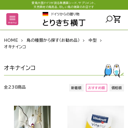
愛鳥大国ドイツが誇る無農薬シード、サプリメント、
天然素材の鳥用品、珍しい鳥の雑貨のお店です
shopping_cart
menu
HOME
鳥の種類から探す（お勧め品）
中型
オキナインコ
オキナインコ
全238商品
新着順
おすすめ順
価格順