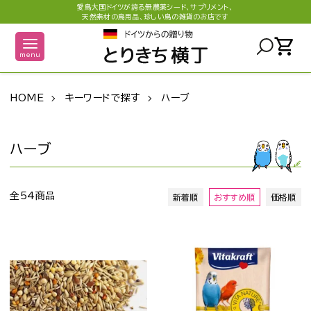
愛鳥大国ドイツが誇る無農薬シード、サプリメント、
天然素材の鳥用品、珍しい鳥の雑貨のお店です
shopping_cart
menu
HOME
キーワードで探す
ハーブ
ハーブ
全54商品
新着順
おすすめ順
価格順