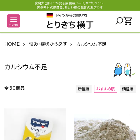
愛鳥大国ドイツが誇る無農薬シード、サプリメント、
天然素材の鳥用品、珍しい鳥の雑貨のお店です
shopping_cart
menu
HOME
悩み・症状から探す
カルシウム不足
カルシウム不足
全30商品
新着順
おすすめ順
価格順