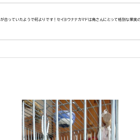
ルが合っていたようで何よりです！セイヨウナナカマドは鳥さんにとって格別な果実