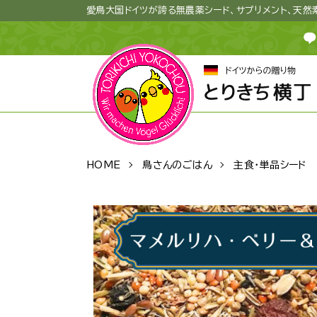
愛鳥大国ドイツが誇る無農薬シード、サプリメント、天
HOME
鳥さんのごはん
主食・単品シード