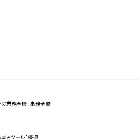
での業務全般、事務全般
oogleツール）優遇