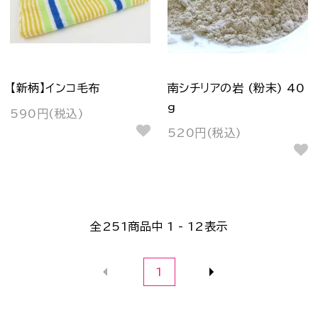
【新柄】インコ毛布
南シチリアの岩 (粉末) 40
g
590円(税込)
520円(税込)
全
251
商品中
1 - 12
表示
1