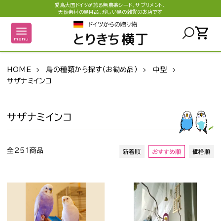
愛鳥大国ドイツが誇る無農薬シード、サプリメント、
天然素材の鳥用品、珍しい鳥の雑貨のお店です
shopping_cart
menu
HOME
鳥の種類から探す（お勧め品）
中型
サザナミインコ
サザナミインコ
全251商品
新着順
おすすめ順
価格順