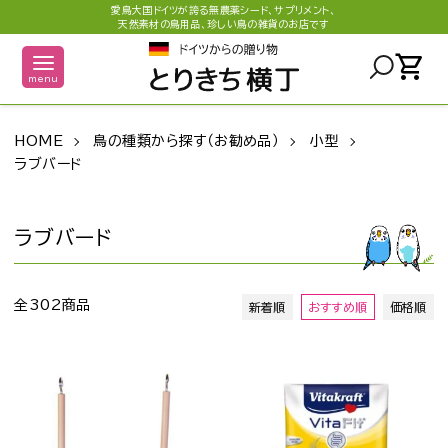
愛鳥大国ドイツが誇る無農薬シード、サプリメント、
天然素材の鳥用品、珍しい鳥の雑貨のお店です
shopping_cart
menu
HOME
鳥の種類から探す（お勧め品）
小型
ラブバード
ラブバード
全302商品
新着順
おすすめ順
価格順