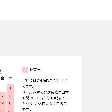
休業日
月
金
土
ご注文は24時間受付けてお
ります。
1
メール応対＆発送業務は日本
7
8
時間の 10時から18時まで
14
15
となり、定休日は金土日祝日
です。
21
22