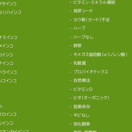
ビタミン・ミネラル補給
クサインコ
発芽シード
ルリハインコ
ヨウ素（ヨード）不足
ハーブ
ハーブなし
ナミインコ
野草
メインコ
オメガ3脂肪酸（αリノレン酸）
コインコ
乳酸菌
ナインコ
プロバイオティクス
ハラインコ
自然療法
シコインコ
ビタミンD
ビオ（オーガニック）
ム
長期保存
イロインコ
キビなし
シインコ
消化酵素
ケホンセイインコ