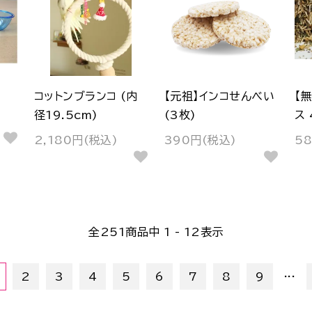
コットンブランコ (内
【元祖】インコせんべい
【
径19.5cm)
(3枚)
ス 
2,180円(税込)
390円(税込)
5
全
251
商品中
1 - 12
表示
...
2
3
4
5
6
7
8
9