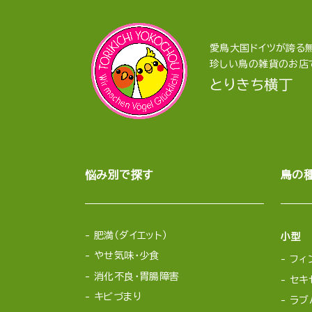
愛鳥大国ドイツが誇る無
珍しい鳥の雑貨のお店
とりきち横丁
悩み別で探す
鳥の
肥満（ダイエット）
小型
やせ気味・少食
フィ
消化不良・胃腸障害
セキ
キビづまり
ラブ