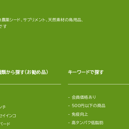
農薬シード、サプリメント、天然素材の鳥用品、
です
種類から探す（お勧め品）
キーワードで探す
会員価格あり
500円以下の商品
ンチ
免疫向上
セイインコ
高タンパク低脂肪
バード