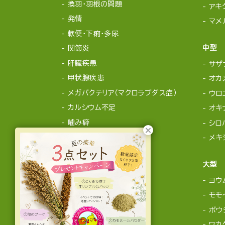
換羽・羽根の問題
アキ
発情
マメ
軟便・下痢・多尿
中型
関節炎
肝臓疾患
サザ
甲状腺疾患
オカ
メガバクテリア（マクロラブダス症）
ウロ
カルシウム不足
オキ
噛み癖
シロ
メキ
大型
ヨウ
モモ
ボウ
ワカ