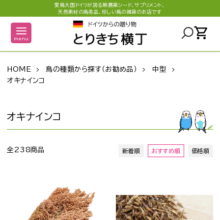
愛鳥大国ドイツが誇る無農薬シード、サプリメント、
天然素材の鳥用品、珍しい鳥の雑貨のお店です
shopping_cart
menu
HOME
鳥の種類から探す（お勧め品）
中型
オキナインコ
オキナインコ
全238商品
新着順
おすすめ順
価格順