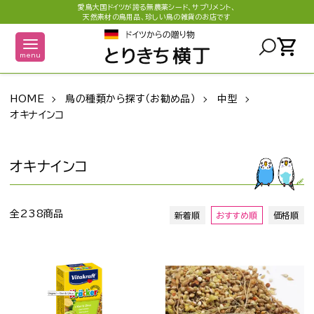
愛鳥大国ドイツが誇る無農薬シード、サプリメント、
天然素材の鳥用品、珍しい鳥の雑貨のお店です
shopping_cart
menu
HOME
鳥の種類から探す（お勧め品）
中型
オキナインコ
オキナインコ
全238商品
新着順
おすすめ順
価格順