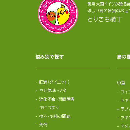
愛鳥大国ドイツが誇る無
珍しい鳥の雑貨のお店
とりきち横丁
悩み別で探す
鳥の
肥満（ダイエット）
小型
やせ気味・少食
フィ
消化不良・胃腸障害
セキ
キビづまり
ラブ
換羽・羽根の問題
アキ
発情
マメ