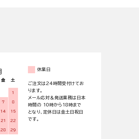
休業日
月
金
土
ご注文は24時間受付けてお
ります。
1
メール応対＆発送業務は日本
7
8
時間の 10時から18時まで
14
15
となり、定休日は金土日祝日
です。
21
22
28
29