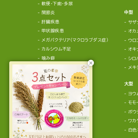
軟便・下痢・多尿
中型
関節炎
肝臓疾患
サザ
甲状腺疾患
オカ
メガバクテリア（マクロラブダス症）
ウロ
カルシウム不足
オキ
噛み癖
シロ
メキ
大型
ヨウ
モモ
ボウ
ワカ
白色