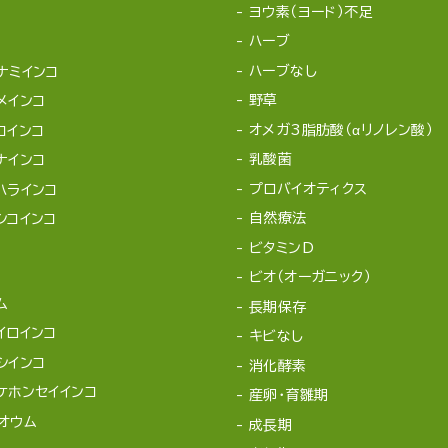
ヨウ素（ヨード）不足
ハーブ
ハーブなし
ナミインコ
野草
メインコ
オメガ3脂肪酸（αリノレン酸）
コインコ
乳酸菌
ナインコ
プロバイオティクス
ハラインコ
自然療法
シコインコ
ビタミンD
ビオ（オーガニック）
ム
長期保存
イロインコ
キビなし
シインコ
消化酵素
ケホンセイインコ
産卵・育雛期
オウム
成長期