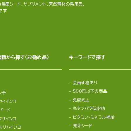
農薬シード、サプリメント、天然素材の鳥用品、
です
種類から探す（お勧め品）
キーワードで探す
会員価格あり
500円以下の商品
ンチ
免疫向上
セイインコ
高タンパク低脂肪
バード
ビタミン・ミネラル補給
クサインコ
発芽シード
ルリハインコ