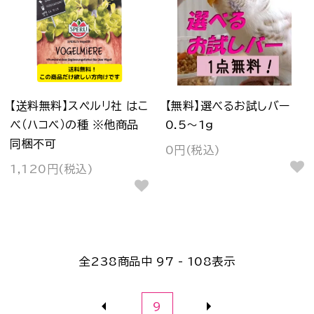
【送料無料】スペルリ社 はこ
【無料】選べるお試しバー
べ（ハコベ）の種 ※他商品
0.5～1g
同梱不可
0円(税込)
1,120円(税込)
全
238
商品中
97 - 108
表示
9