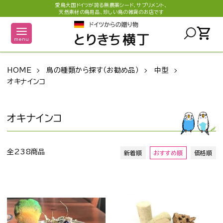
愛鳥大国ドイツが誇る無農薬シード、サプリメント、
天然素材の鳥用品、珍しい鳥の雑貨のお店です
shopping_cart
menu
HOME
鳥の種類から探す（お勧め品）
中型
オキナインコ
オキナインコ
全238商品
新着順
おすすめ順
価格順