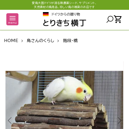
愛鳥大国ドイツが誇る無農薬シード、サプリメント、
天然素材の鳥用品、珍しい鳥の雑貨のお店です
shopping_cart
menu
HOME
鳥さんのくらし
階段・橋