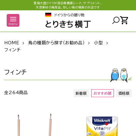
愛鳥大国ドイツが誇る無農薬シード、サプリメント、
天然素材の鳥用品、珍しい鳥の雑貨のお店です
shopping_cart
menu
HOME
鳥の種類から探す（お勧め品）
小型
フィンチ
フィンチ
全264商品
新着順
おすすめ順
価格順