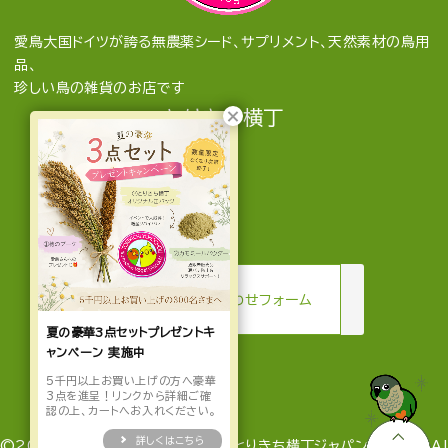
愛鳥大国ドイツが誇る無農薬シード、サプリメント、天然素材の鳥用
品、
珍しい鳥の雑貨のお店です
とりきち横丁
mail
お問い合わせフォーム
夏の豪華3点セットプレゼントキ
ャンペーン 実施中
5千円以上お買い上げの方へ豪華
3点を進呈！リンクから詳細ご確
認の上、カートへお入れください。
詳しくはこちら
©2022-2026 とりきち横丁 by とりきち横丁ジャパン合同会社 Al