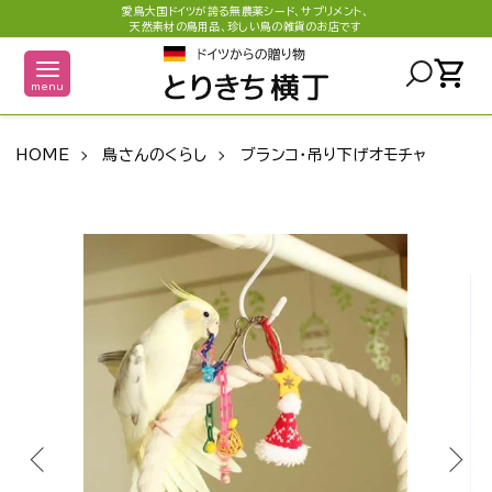
愛鳥大国ドイツが誇る無農薬シード、サプリメント、
天然素材の鳥用品、珍しい鳥の雑貨のお店です
shopping_cart
menu
HOME
鳥さんのくらし
ブランコ・吊り下げオモチャ