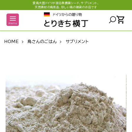
愛鳥大国ドイツが誇る無農薬シード、サプリメント、
天然素材の鳥用品、珍しい鳥の雑貨のお店です
shopping_cart
menu
HOME
鳥さんのごはん
サプリメント