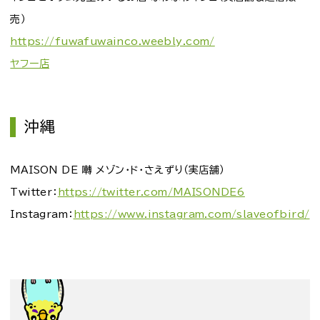
売）
https://fuwafuwainco.weebly.com/
ヤフー店
沖縄
MAISON DE 囀 メゾン・ド・さえずり（実店舗）
Twitter：
https://twitter.com/MAISONDE6
Instagram：
https://www.instagram.com/slaveofbird/