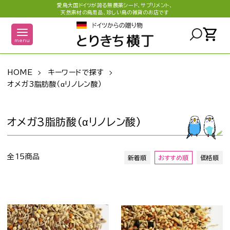
愛鳥大国ドイツが誇る無農薬シード、サプリメント、
天然素材の鳥用品、珍しい鳥の雑貨のお店です
shopping_cart
menu
HOME
キーワードで探す
オメガ3脂肪酸（αリノレン酸）
オメガ3脂肪酸（αリノレン酸）
全15商品
新着順
おすすめ順
価格順