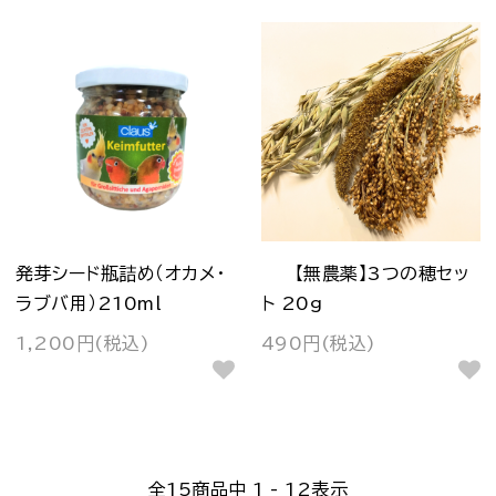
発芽シード瓶詰め（オカメ・
【無農薬】3つの穂セッ
ラブバ用）210ml
ト 20g
1,200円(税込)
490円(税込)
全
15
商品中
1 - 12
表示