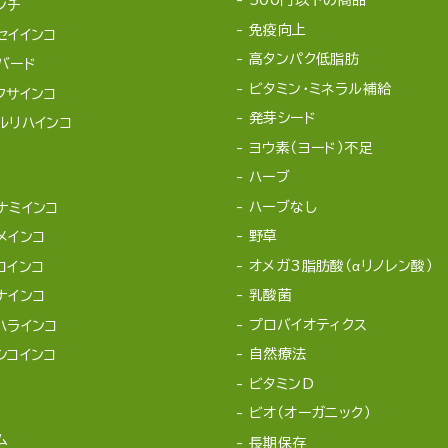
500円以下の商品
ンチ
免疫向上
セイインコ
高タンパク低脂肪
バード
ビタミン・ミネラル補給
クサインコ
発芽シード
ルリハインコ
ヨウ素（ヨード）不足
ハーブ
ハーブなし
ナミインコ
野草
メインコ
オメガ3脂肪酸（αリノレン酸）
コインコ
乳酸菌
ナインコ
プロバイオティクス
ハラインコ
自然療法
シコインコ
ビタミンD
ビオ（オーガニック）
ム
長期保存