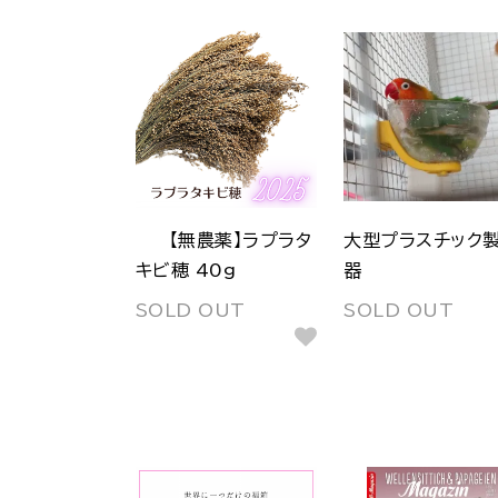
【無農薬】ラプラタ
大型プラスチック
キビ穂 40g
器
SOLD OUT
SOLD OUT