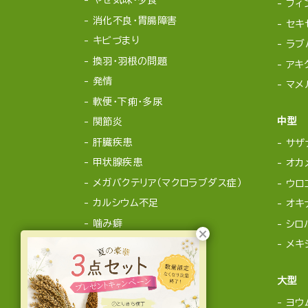
やせ気味・少食
フィ
消化不良・胃腸障害
セキ
キビづまり
ラブ
換羽・羽根の問題
アキ
発情
マメ
軟便・下痢・多尿
中型
関節炎
肝臓疾患
サザ
甲状腺疾患
オカ
メガバクテリア（マクロラブダス症）
ウロ
カルシウム不足
オキ
噛み癖
シロ
メキ
大型
ヨウ