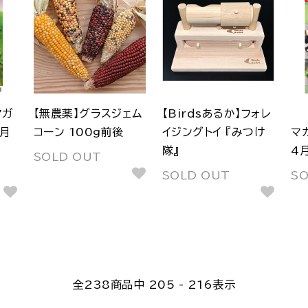
マガ
【無農薬】グラスジェム
【Birdsあるか】フォレ
2月
コーン 100g前後
イジングトイ 『みつけ
マ
隊』
4
SOLD OUT
SOLD OUT
S
全
238
商品中
205 - 216
表示