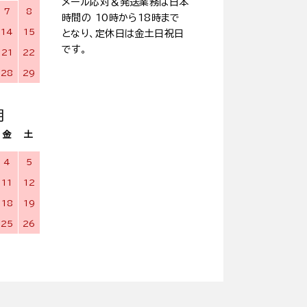
メール応対＆発送業務は日本
7
8
時間の 10時から18時まで
14
15
となり、定休日は金土日祝日
です。
21
22
28
29
月
金
土
4
5
11
12
18
19
25
26