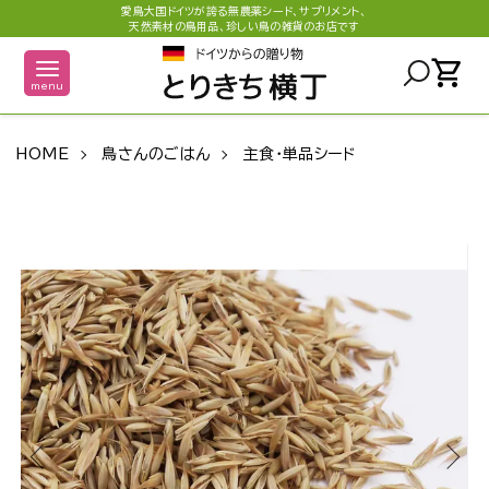
愛鳥大国ドイツが誇る無農薬シード、サプリメント、
天然素材の鳥用品、珍しい鳥の雑貨のお店です
shopping_cart
menu
HOME
鳥さんのごはん
主食・単品シード