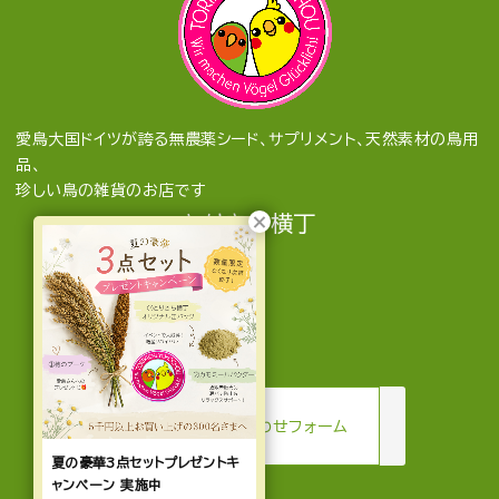
愛鳥大国ドイツが誇る無農薬シード、サプリメント、天然素材の鳥用
品、
珍しい鳥の雑貨のお店です
とりきち横丁
mail
お問い合わせフォーム
夏の豪華3点セットプレゼントキ
ャンペーン 実施中