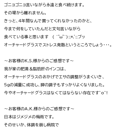
ゴニョゴニョ言いながら永遠と食べ続けます。
その場から離れません。
きっと、4年間なんで買ってくれなかったのかと、
今まで何をしていたんだと文句言いながら
食べている事と思います ( ´゜ω゜｀):;*.':;ブッ
オーチャードグラスでストレス発散というところでしょう・・・。
～お客様のK.S.様からのご感想です～
我が家の肥満＆脂肪肝のインコは、
オーチャードグラスのおかげでエサの調整がうまくいき、
5gの減量に成功し、脚の調子もすっかりよくなりました。
今やオーチャードグラスはなくてはならない存在です^o^!
～お客様のA.K.様からのご感想です～
日本はジメジメの梅雨です。
そのせいか、体調を崩し病院で