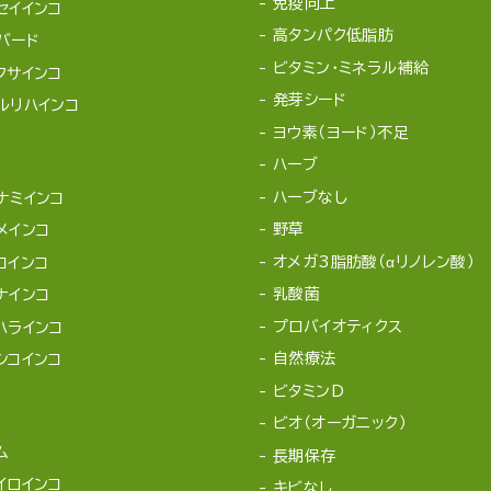
免疫向上
セイインコ
高タンパク低脂肪
バード
ビタミン・ミネラル補給
クサインコ
発芽シード
ルリハインコ
ヨウ素（ヨード）不足
ハーブ
ハーブなし
ナミインコ
野草
メインコ
オメガ3脂肪酸（αリノレン酸）
コインコ
乳酸菌
ナインコ
プロバイオティクス
ハラインコ
自然療法
シコインコ
ビタミンD
ビオ（オーガニック）
ム
長期保存
イロインコ
キビなし