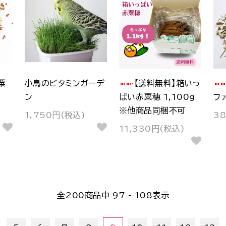
粟
小鳥のビタミンガーデ
【送料無料】箱いっ
ン
ぱい赤粟穂 1,100g
フ
※他商品同梱不可
1,750円(税込)
3
11,330円(税込)
全
200
商品中
97 - 108
表示