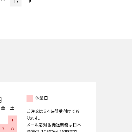
17
休業日
月
金
土
ご注文は24時間受付けてお
ります。
1
メール応対＆発送業務は日本
7
8
時間の 10時から18時まで