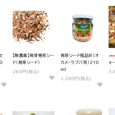
セ
【無農薬】発芽専用シー
発芽シード瓶詰め（オ
0
ド（発芽シード）
カメ・ラブバ用）210
ォ
ml
260円(税込)
3
1,200円(税込)