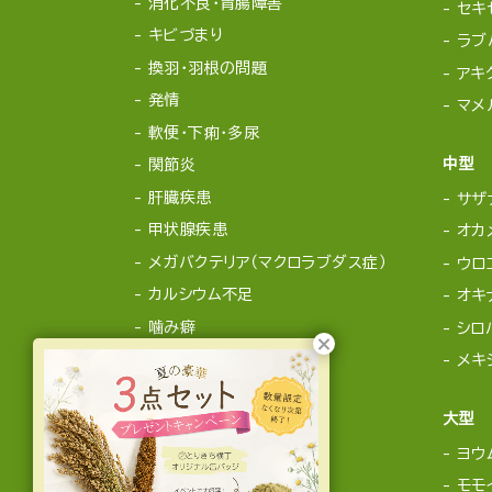
消化不良・胃腸障害
セキ
キビづまり
ラブ
換羽・羽根の問題
アキ
発情
マメ
軟便・下痢・多尿
中型
関節炎
肝臓疾患
サザ
甲状腺疾患
オカ
メガバクテリア（マクロラブダス症）
ウロ
カルシウム不足
オキ
噛み癖
シロ
メキ
大型
ヨウ
モモ