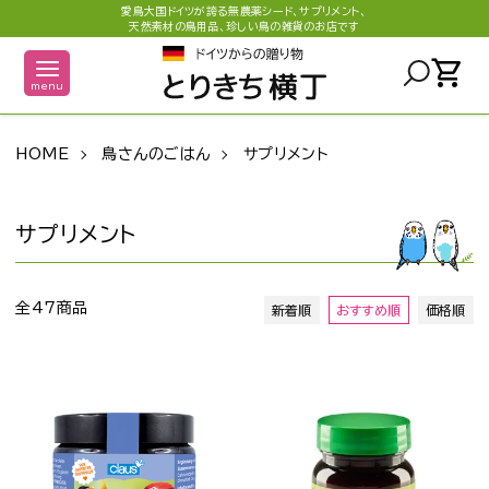
愛鳥大国ドイツが誇る無農薬シード、サプリメント、
天然素材の鳥用品、珍しい鳥の雑貨のお店です
shopping_cart
menu
HOME
鳥さんのごはん
サプリメント
サプリメント
全47商品
新着順
おすすめ順
価格順