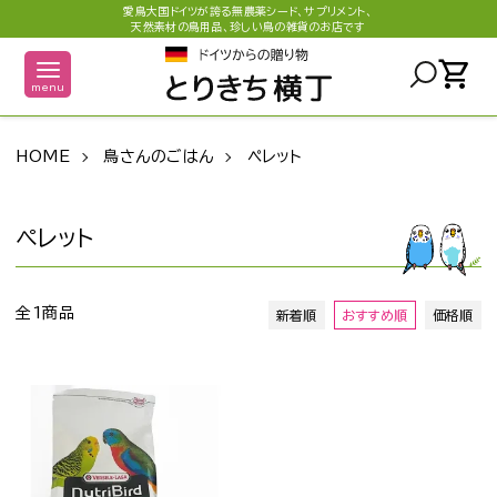
愛鳥大国ドイツが誇る無農薬シード、サプリメント、
天然素材の鳥用品、珍しい鳥の雑貨のお店です
shopping_cart
menu
HOME
鳥さんのごはん
ペレット
ペレット
全1商品
新着順
おすすめ順
価格順