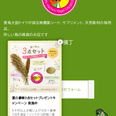
愛鳥大国ドイツが誇る無農薬シード、サプリメント、天然素材の鳥用
品、
珍しい鳥の雑貨のお店です
とりきち横丁
mail
お問い合わせフォーム
夏の豪華3点セットプレゼントキ
ャンペーン 実施中
5千円以上お買い上げの方へ豪華
3点を進呈！リンクから詳細ご確