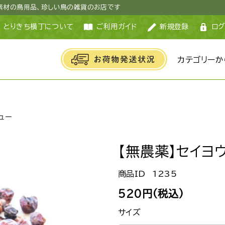
然素材の鳥用品、珍しい鳥の雑貨のお店です
とりきち横丁について
ご利用ガイド
新規登録
ログ
カテゴリーか
ュー
【無農薬】セイヨ
1235
520円(税込)
サイズ