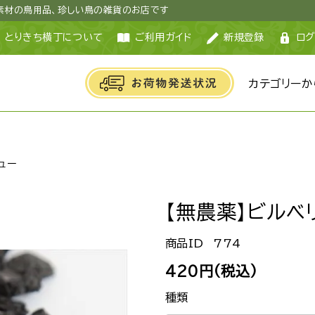
然素材の鳥用品、珍しい鳥の雑貨のお店です
とりきち横丁について
ご利用ガイド
新規登録
ログ
カテゴリーか
ュー
【無農薬】ビルベ
774
420円(税込)
種類