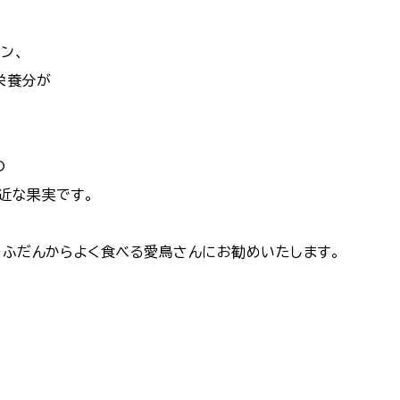
、
ン、
栄養分が
の
近な果実です。
をふだんからよく食べる愛鳥さんにお勧めいたします。