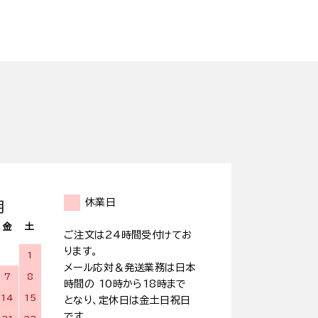
休業日
月
金
土
ご注文は24時間受付けてお
ります。
1
メール応対＆発送業務は日本
7
8
時間の 10時から18時まで
14
15
となり、定休日は金土日祝日
です。