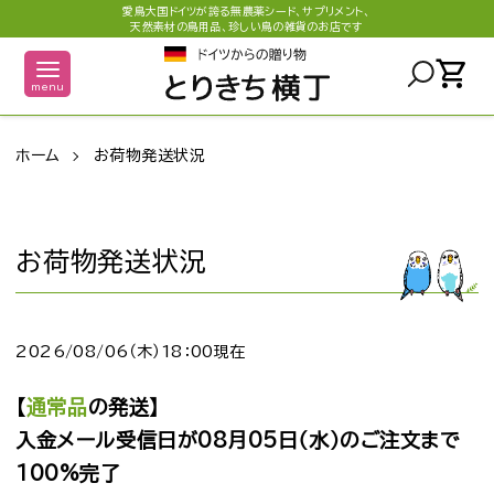
愛鳥大国ドイツが誇る無農薬シード、サプリメント、
天然素材の鳥用品、珍しい鳥の雑貨のお店です
shopping_cart
menu
ホーム
お荷物発送状況
お荷物発送状況
2026/08/06（木）18：00現在
【
通常品
の発送】
入金メール受信日が08月05日（水）のご注文まで
100%完了