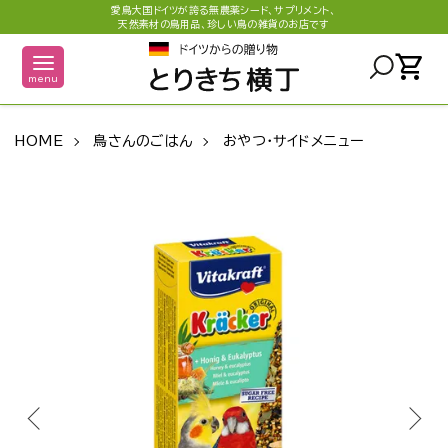
愛鳥大国ドイツが誇る無農薬シード、サプリメント、
天然素材の鳥用品、珍しい鳥の雑貨のお店です
shopping_cart
menu
HOME
鳥さんのごはん
おやつ・サイドメニュー