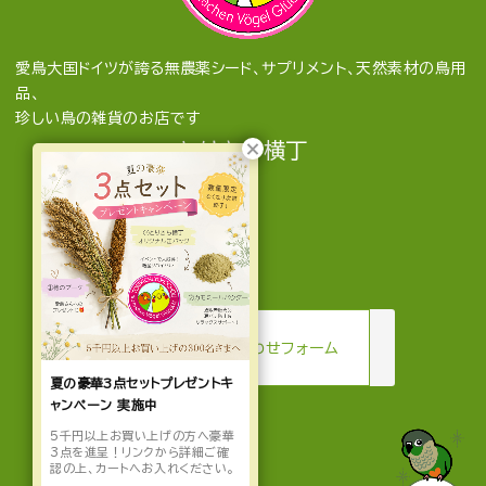
愛鳥大国ドイツが誇る無農薬シード、サプリメント、天然素材の鳥用
品、
珍しい鳥の雑貨のお店です
とりきち横丁
mail
お問い合わせフォーム
夏の豪華3点セットプレゼントキ
ャンペーン 実施中
5千円以上お買い上げの方へ豪華
3点を進呈！リンクから詳細ご確
認の上、カートへお入れください。