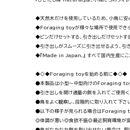
◆天然木だけを使用しているため、小鳥に安
◆Foraging toyが様々な場所で使用
◆ピンだけセットする、引き出しだけセットす
◆引き出しがスムーズに引き出せるよう、引き
◆『Made in Japan.』 すべて国内生
◆◇◆Foraging toyを始める前に◆◇◆
●本製品は小型〜中型向けのForaging to
●引き出しを開け適量の餌を入れてご使用く
●鳥をよく観察し、段階的に取り入れて下さ
●以下の様子が見られる場合はForaging
◎体調が悪い◎食欲不振◎最近飼育環境が変
●鳥がなかなか餌を取り出せない場合は、飼