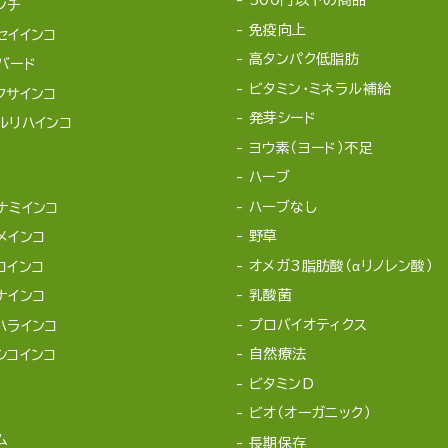
500円以下の商品
ンチ
免疫向上
セイインコ
高タンパク低脂肪
バード
ビタミン・ミネラル補給
クサインコ
発芽シード
ルリハインコ
ヨウ素（ヨード）不足
ハーブ
ハーブなし
ナミインコ
野草
メインコ
オメガ3脂肪酸（αリノレン酸）
コインコ
乳酸菌
ナインコ
プロバイオティクス
ハラインコ
自然療法
シコインコ
ビタミンD
ビオ（オーガニック）
ム
長期保存