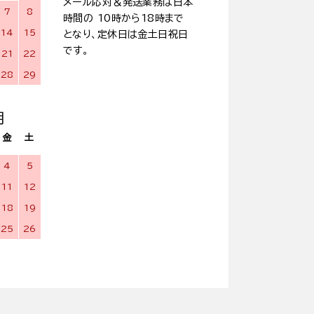
メール応対＆発送業務は日本
7
8
時間の 10時から18時まで
14
15
となり、定休日は金土日祝日
です。
21
22
28
29
月
金
土
4
5
11
12
18
19
25
26