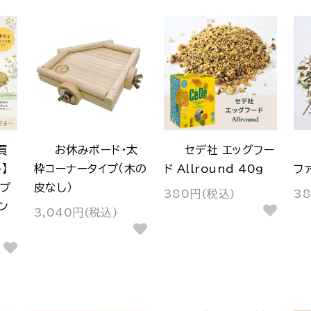
買
お休みボード・太
セデ社 エッグフー
】
枠コーナータイプ（木の
ド Allround 40g
フ
プ
皮なし）
380円(税込)
3
ン
3,040円(税込)