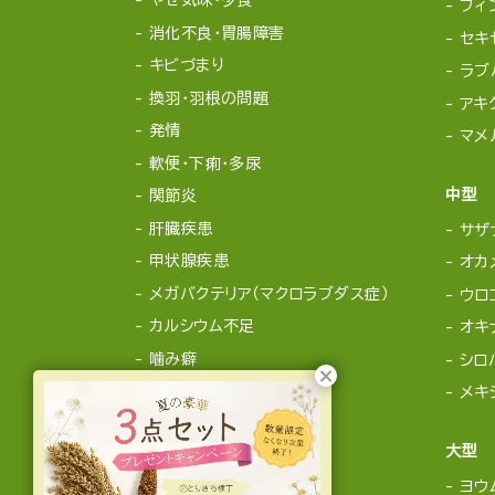
やせ気味・少食
フィ
消化不良・胃腸障害
セキ
キビづまり
ラブ
換羽・羽根の問題
アキ
発情
マメ
軟便・下痢・多尿
中型
関節炎
肝臓疾患
サザ
甲状腺疾患
オカ
メガバクテリア（マクロラブダス症）
ウロ
カルシウム不足
オキ
噛み癖
シロ
メキ
大型
ヨウ