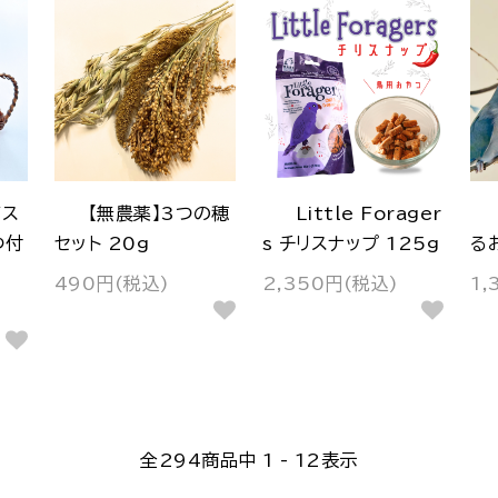
バス
【無農薬】3つの穂
Little Forager
つ付
セット 20g
s チリスナップ 125g
る
490円(税込)
2,350円(税込)
1,
全
294
商品中
1 - 12
表示