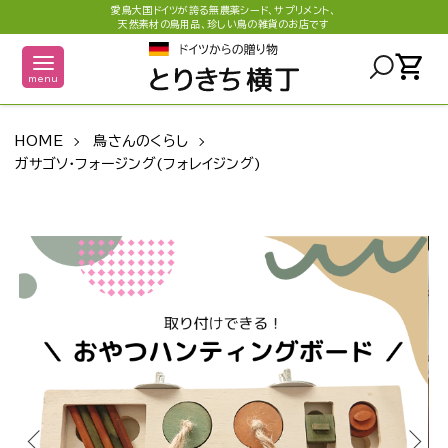
愛鳥大国ドイツが誇る無農薬シード、サプリメント、
天然素材の鳥用品、珍しい鳥の雑貨のお店です
shopping_cart
menu
HOME
鳥さんのくらし
ガサゴソ・フォージング(フォレイジング)