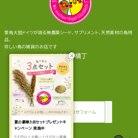
愛鳥大国ドイツが誇る無農薬シード、サプリメント、天然素材の鳥用
品、
珍しい鳥の雑貨のお店です
とりきち横丁
mail
お問い合わせフォーム
夏の豪華3点セットプレゼントキ
ャンペーン 実施中
5千円以上お買い上げの方へ豪華