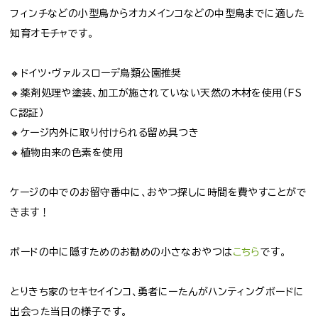
フィンチなどの小型鳥からオカメインコなどの中型鳥までに適した
知育オモチャです。
🔸ドイツ・ヴァルスローデ鳥類公園推奨
🔸薬剤処理や塗装、加工が施されていない天然の木材を使用（FS
C認証）
🔸ケージ内外に取り付けられる留め具つき
🔸植物由来の色素を使用
ケージの中でのお留守番中に、おやつ探しに時間を費やすことがで
きます！
ボードの中に隠すためのお勧めの小さなおやつは
こちら
です。
とりきち家のセキセイインコ、勇者にーたんがハンティングボードに
出会った当日の様子です。