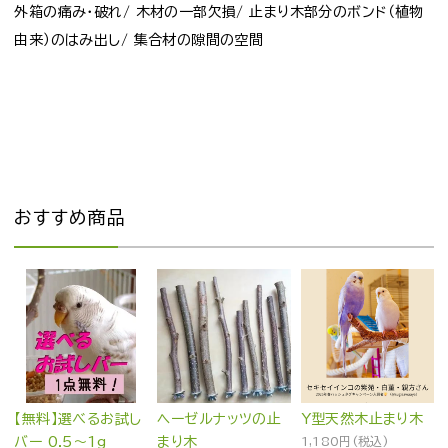
外箱の痛み・破れ/ 木材の一部欠損/ 止まり木部分のボンド（植物
由来）のはみ出し/ 集合材の隙間の空間
おすすめ商品
【無料】選べるお試し
ヘーゼルナッツの止
Y型天然木止まり木
バー 0.5～1g
まり木
1,180円(税込)