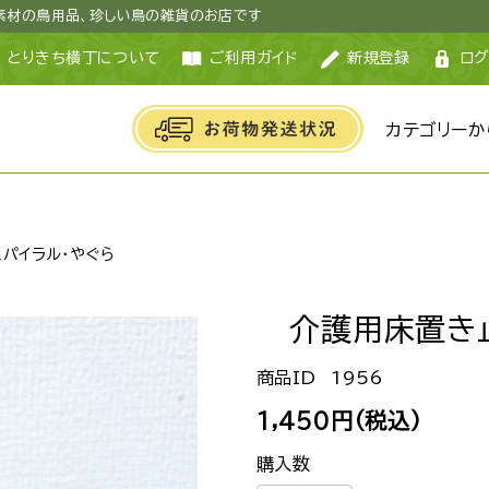
然素材の鳥用品、珍しい鳥の雑貨のお店です
とりきち横丁について
ご利用ガイド
新規登録
ログ
カテゴリーか
スパイラル・やぐら
介護用床置き
1956
1,450円(税込)