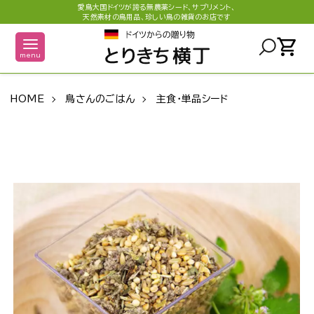
愛鳥大国ドイツが誇る無農薬シード、サプリメント、
天然素材の鳥用品、珍しい鳥の雑貨のお店です
shopping_cart
menu
HOME
鳥さんのごはん
主食・単品シード