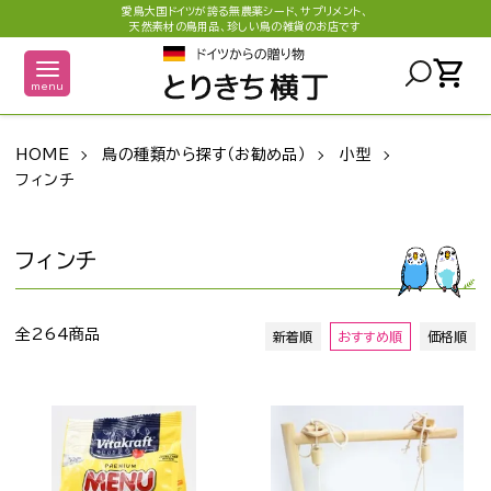
愛鳥大国ドイツが誇る無農薬シード、サプリメント、
天然素材の鳥用品、珍しい鳥の雑貨のお店です
shopping_cart
menu
HOME
鳥の種類から探す（お勧め品）
小型
フィンチ
フィンチ
全264商品
新着順
おすすめ順
価格順