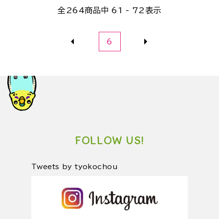
全
264
商品中
61 - 72
表示
6
FOLLOW US!
Tweets by tyokochou