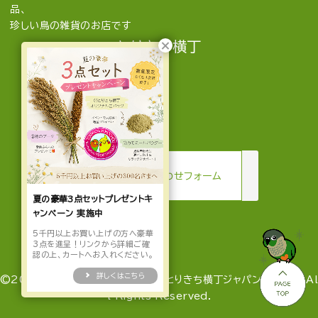
品、
珍しい鳥の雑貨のお店です
とりきち横丁
mail
お問い合わせフォーム
夏の豪華3点セットプレゼントキ
ャンペーン 実施中
5千円以上お買い上げの方へ豪華
3点を進呈！リンクから詳細ご確
認の上、カートへお入れください。
詳しくはこちら
©2022-2026 とりきち横丁 by とりきち横丁ジャパン合同会社 Al
l Rights Reserved.