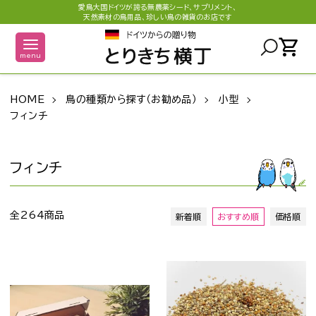
愛鳥大国ドイツが誇る無農薬シード、サプリメント、
天然素材の鳥用品、珍しい鳥の雑貨のお店です
shopping_cart
menu
HOME
鳥の種類から探す（お勧め品）
小型
フィンチ
フィンチ
全264商品
新着順
おすすめ順
価格順