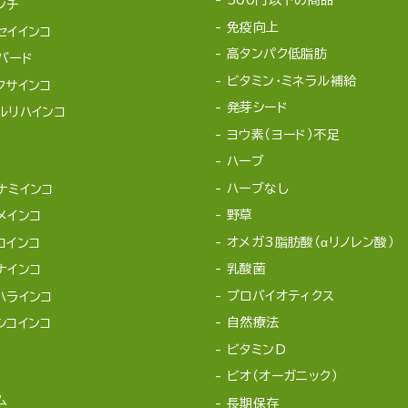
500円以下の商品
ンチ
免疫向上
セイインコ
高タンパク低脂肪
バード
ビタミン・ミネラル補給
クサインコ
発芽シード
ルリハインコ
ヨウ素（ヨード）不足
ハーブ
ハーブなし
ナミインコ
野草
メインコ
オメガ3脂肪酸（αリノレン酸）
コインコ
乳酸菌
ナインコ
プロバイオティクス
ハラインコ
自然療法
シコインコ
ビタミンD
ビオ（オーガニック）
ム
長期保存