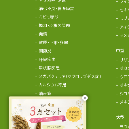
やせ気味・少食
フィ
消化不良・胃腸障害
セキ
キビづまり
ラブ
換羽・羽根の問題
アキ
発情
マメ
軟便・下痢・多尿
中型
関節炎
肝臓疾患
サザ
甲状腺疾患
オカ
メガバクテリア（マクロラブダス症）
ウロ
カルシウム不足
オキ
噛み癖
シロ
メキ
大型
ヨウ