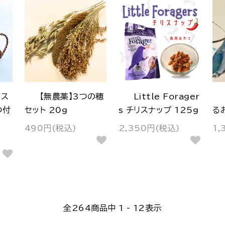
バス
【無農薬】3つの穂
Little Forager
つ付
セット 20g
s チリスナップ 125g
る
490円(税込)
2,350円(税込)
1,
全
264
商品中
1 - 12
表示