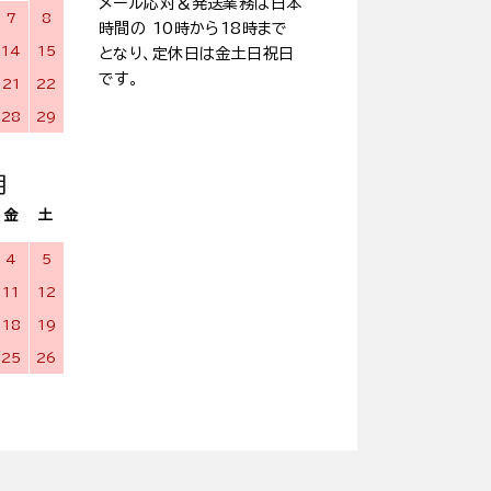
メール応対＆発送業務は日本
7
8
時間の 10時から18時まで
14
15
となり、定休日は金土日祝日
です。
21
22
28
29
月
金
土
4
5
11
12
18
19
25
26