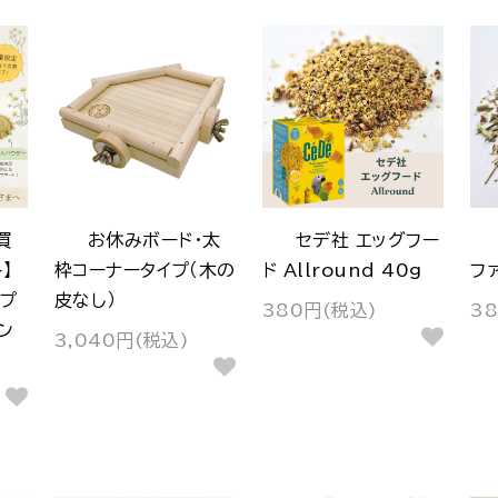
買
お休みボード・太
セデ社 エッグフー
】
枠コーナータイプ（木の
ド Allround 40g
フ
プ
皮なし）
380円(税込)
3
ン
3,040円(税込)