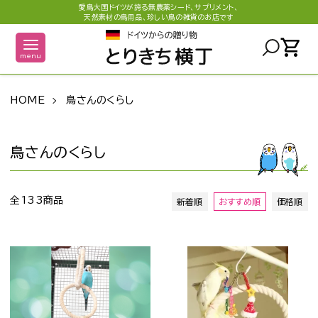
愛鳥大国ドイツが誇る無農薬シード、サプリメント、
天然素材の鳥用品、珍しい鳥の雑貨のお店です
shopping_cart
menu
HOME
鳥さんのくらし
鳥さんのくらし
全133商品
新着順
おすすめ順
価格順