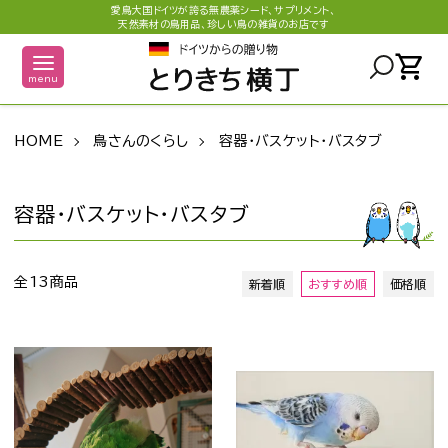
愛鳥大国ドイツが誇る無農薬シード、サプリメント、
天然素材の鳥用品、珍しい鳥の雑貨のお店です
shopping_cart
menu
HOME
鳥さんのくらし
容器・バスケット・バスタブ
容器・バスケット・バスタブ
全13商品
新着順
おすすめ順
価格順