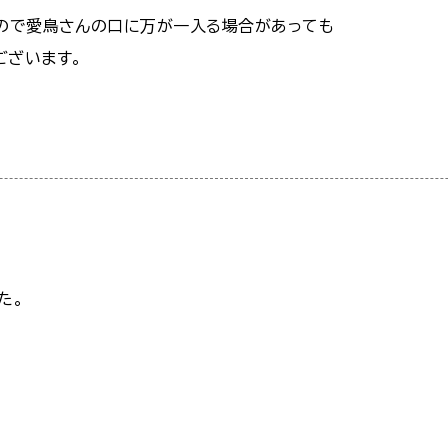
もので愛鳥さんの口に万が一入る場合があっても
ございます。
た。
、