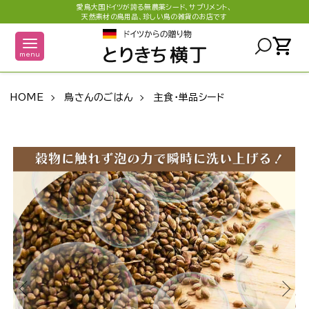
愛鳥大国ドイツが誇る無農薬シード、サプリメント、
天然素材の鳥用品、珍しい鳥の雑貨のお店です
shopping_cart
menu
HOME
鳥さんのごはん
主食・単品シード