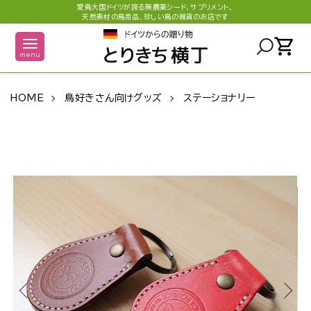
愛鳥大国ドイツが誇る無農薬シード、サプリメント、
天然素材の鳥用品、珍しい鳥の雑貨のお店です
shopping_cart
menu
HOME
鳥好きさん向けグッズ
ステーショナリー