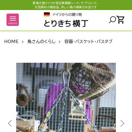
愛鳥大国ドイツが誇る無農薬シード、サプリメント、
天然素材の鳥用品、珍しい鳥の雑貨のお店です
shopping_cart
menu
HOME
鳥さんのくらし
容器・バスケット・バスタブ