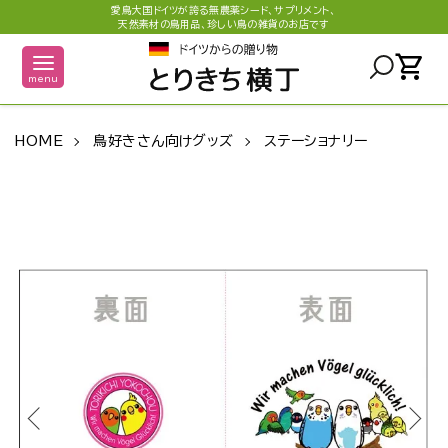
愛鳥大国ドイツが誇る無農薬シード、サプリメント、
天然素材の鳥用品、珍しい鳥の雑貨のお店です
shopping_cart
menu
HOME
鳥好きさん向けグッズ
ステーショナリー