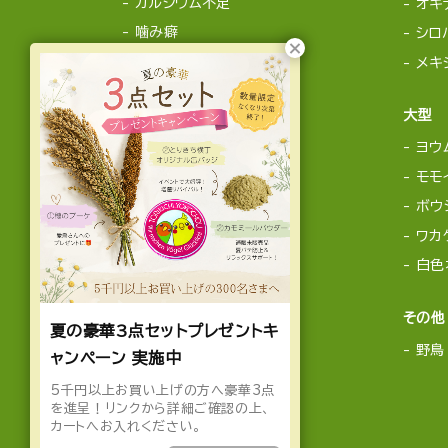
カルシウム不足
オキ
噛み癖
シロ
メキ
大型
ヨウ
モモ
ボウ
ワカ
白色
その他
夏の豪華3点セットプレゼントキ
野鳥
ャンペーン 実施中
5千円以上お買い上げの方へ豪華3点
を進呈！リンクから詳細ご確認の上、
カートへお入れください。