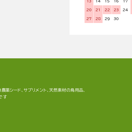
13
14
15
16
17
20
21
22
23
24
27
28
29
30
農薬シード、サプリメント、天然素材の鳥用品、
です