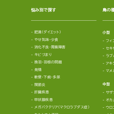
悩み別で探す
鳥の
肥満（ダイエット）
小型
やせ気味・少食
フィ
消化不良・胃腸障害
セキ
キビづまり
ラブ
換羽・羽根の問題
アキ
発情
マメ
軟便・下痢・多尿
中型
関節炎
肝臓疾患
サザ
甲状腺疾患
オカ
メガバクテリア（マクロラブダス症）
ウロ