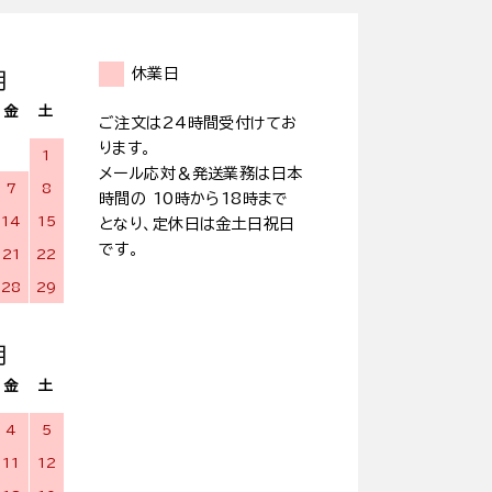
休業日
月
金
土
ご注文は24時間受付けてお
ります。
1
メール応対＆発送業務は日本
7
8
時間の 10時から18時まで
14
15
となり、定休日は金土日祝日
です。
21
22
28
29
月
金
土
4
5
11
12