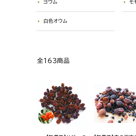
ヨウム
モ
白色オウム
全163商品