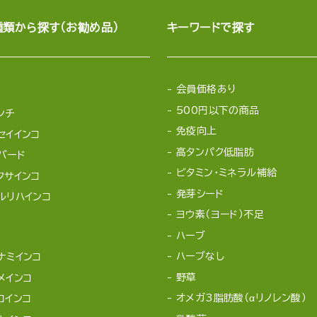
種類から探す（お勧め品）
キーワードで探す
会員価格あり
500円以下の商品
ンチ
免疫向上
セイインコ
高タンパク低脂肪
バード
ビタミン・ミネラル補給
クサインコ
発芽シード
ルリハインコ
ヨウ素（ヨード）不足
ハーブ
ハーブなし
ナミインコ
野草
メインコ
オメガ3脂肪酸（αリノレン酸）
コインコ