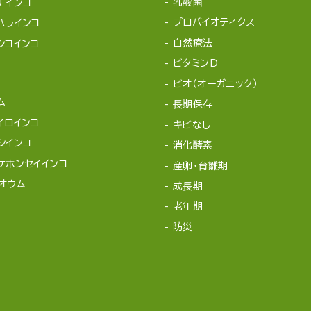
乳酸菌
ナインコ
プロバイオティクス
ハラインコ
自然療法
シコインコ
ビタミンD
ビオ（オーガニック）
ム
長期保存
イロインコ
キビなし
シインコ
消化酵素
ケホンセイインコ
産卵・育雛期
オウム
成長期
老年期
防災