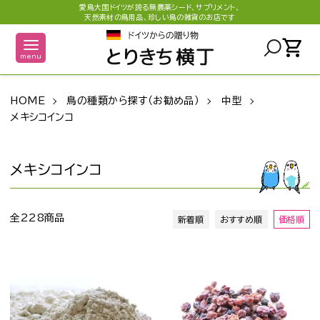
愛鳥大国ドイツが誇る無農薬シード、サプリメント、
天然素材の鳥用品、珍しい鳥の雑貨のお店です
shopping_cart
menu
HOME
鳥の種類から探す（お勧め品）
中型
メキシコインコ
メキシコインコ
全228商品
新着順
おすすめ順
価格順