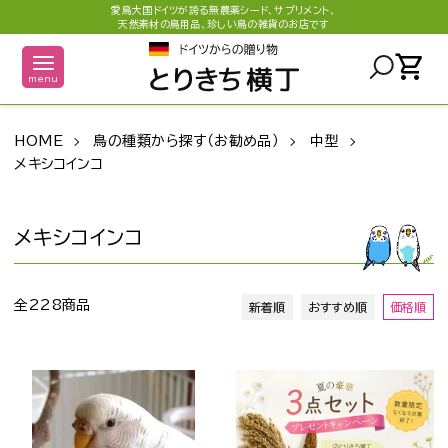
愛鳥大国ドイツが誇る無農薬シード、サプリメント、
天然素材の鳥用品、珍しい鳥の雑貨のお店です
shopping_cart
menu
HOME
鳥の種類から探す（お勧め品）
中型
メキシコインコ
メキシコインコ
全228商品
新着順
おすすめ順
価格順