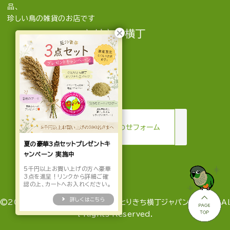
品、
珍しい鳥の雑貨のお店です
とりきち横丁
mail
お問い合わせフォーム
夏の豪華3点セットプレゼントキ
ャンペーン 実施中
5千円以上お買い上げの方へ豪華
3点を進呈！リンクから詳細ご確
認の上、カートへお入れください。
詳しくはこちら
©2022-2026 とりきち横丁 by とりきち横丁ジャパン合同会社 Al
l Rights Reserved.