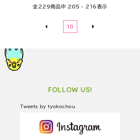
全
229
商品中
205 - 216
表示
18
FOLLOW US!
Tweets by tyokochou