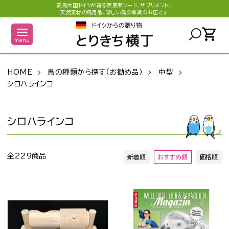
愛鳥大国ドイツが誇る無農薬シード、サプリメント、
天然素材の鳥用品、珍しい鳥の雑貨のお店です
shopping_cart
menu
HOME
鳥の種類から探す（お勧め品）
中型
シロハラインコ
シロハラインコ
全229商品
新着順
おすすめ順
価格順