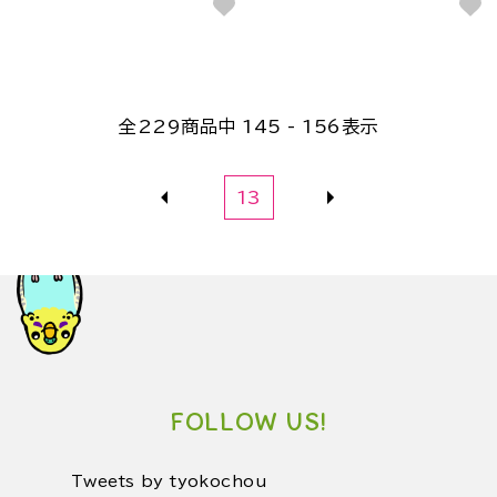
全
229
商品中
145 - 156
表示
13
FOLLOW US!
Tweets by tyokochou