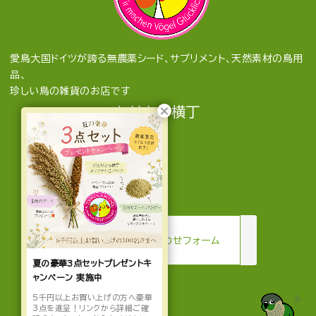
愛鳥大国ドイツが誇る無農薬シード、サプリメント、天然素材の鳥用
品、
珍しい鳥の雑貨のお店です
とりきち横丁
mail
お問い合わせフォーム
夏の豪華3点セットプレゼントキ
ャンペーン 実施中
5千円以上お買い上げの方へ豪華
3点を進呈！リンクから詳細ご確