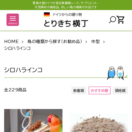
愛鳥大国ドイツが誇る無農薬シード、サプリメント、
天然素材の鳥用品、珍しい鳥の雑貨のお店です
shopping_cart
menu
HOME
鳥の種類から探す（お勧め品）
中型
シロハラインコ
シロハラインコ
全229商品
新着順
おすすめ順
価格順