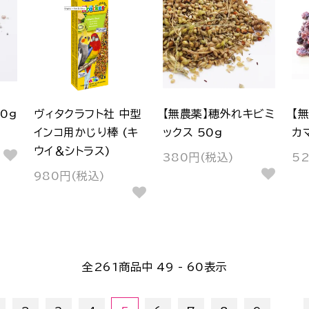
0g
ヴィタクラフト社 中型
【無農薬】穂外れキビミ
【
インコ用かじり棒 (キ
ックス 50g
カ
ウイ＆シトラス)
380円(税込)
5
980円(税込)
全
261
商品中
49 - 60
表示
...