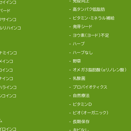
免疫向上
セイインコ
高タンパク低脂肪
バード
ビタミン・ミネラル補給
クサインコ
発芽シード
ルリハインコ
ヨウ素（ヨード）不足
ハーブ
ハーブなし
ナミインコ
野草
メインコ
オメガ3脂肪酸（αリノレン酸）
コインコ
乳酸菌
ナインコ
プロバイオティクス
ハラインコ
自然療法
シコインコ
ビタミンD
ビオ（オーガニック）
ム
長期保存
イロインコ
キビなし