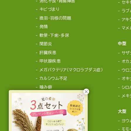
消化不良・胃腸障害
セキ
キビづまり
ラブ
換羽・羽根の問題
アキ
発情
マメ
軟便・下痢・多尿
中型
関節炎
肝臓疾患
サザ
甲状腺疾患
オカ
メガバクテリア（マクロラブダス症）
ウロ
カルシウム不足
オキ
噛み癖
シロ
メキ
大型
ヨウ
モモ