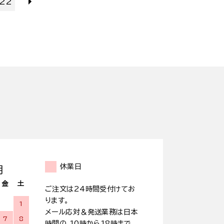
22
休業日
月
金
土
ご注文は24時間受付けてお
ります。
1
メール応対＆発送業務は日本
7
8
時間の 10時から18時まで