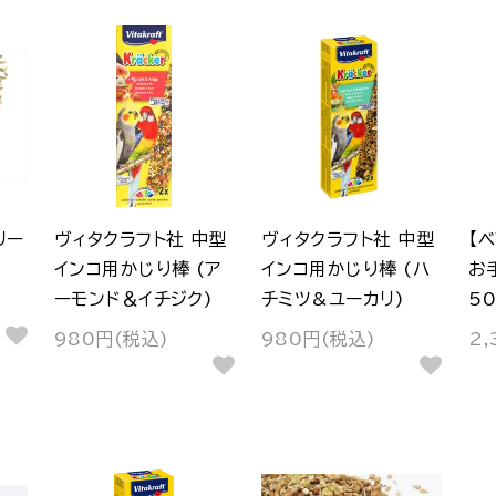
リー
ヴィタクラフト社 中型
ヴィタクラフト社 中型
【
インコ用かじり棒 (ア
インコ用かじり棒 (ハ
お
ーモンド＆イチジク)
チミツ&ユーカリ)
50
980円(税込)
980円(税込)
2,