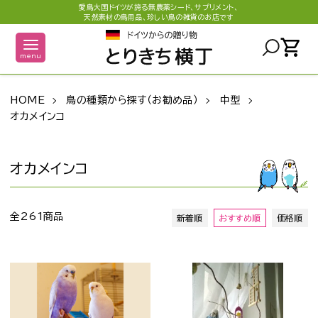
愛鳥大国ドイツが誇る無農薬シード、サプリメント、
天然素材の鳥用品、珍しい鳥の雑貨のお店です
shopping_cart
menu
HOME
鳥の種類から探す（お勧め品）
中型
オカメインコ
オカメインコ
全261商品
新着順
おすすめ順
価格順