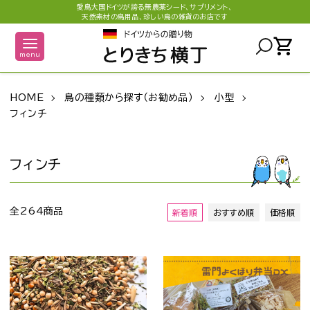
愛鳥大国ドイツが誇る無農薬シード、サプリメント、
天然素材の鳥用品、珍しい鳥の雑貨のお店です
shopping_cart
menu
HOME
鳥の種類から探す（お勧め品）
小型
フィンチ
フィンチ
全264商品
新着順
おすすめ順
価格順